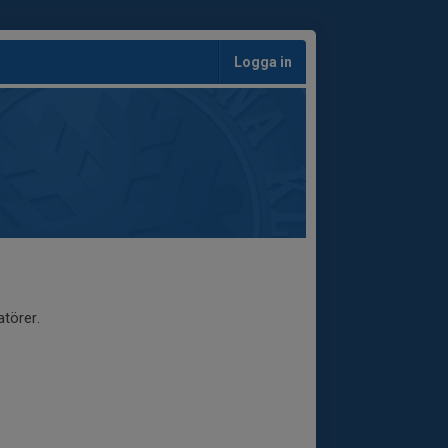
Logga in
törer.