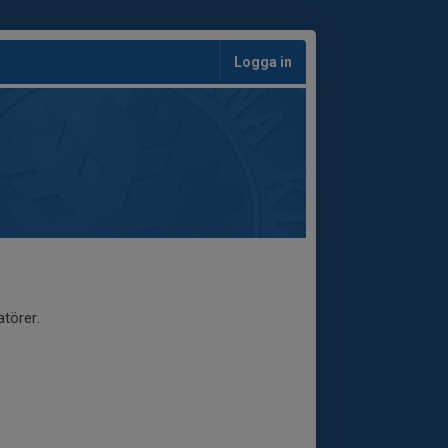
Logga in
törer.