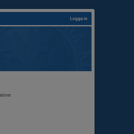
Logga in
törer.