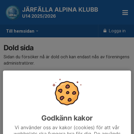
JÄRFÄLLA ALPINA KLUBB
U14 2025/2026
Logga in
Till hemsidan
Dold sida
Sidan du försöker nå är dold och kan endast nås av föreningens
administratörer.
Godkänn kakor
Vi använder oss av kakor (cookies) för att vår
webbplats ska fungera bra för dig. De används