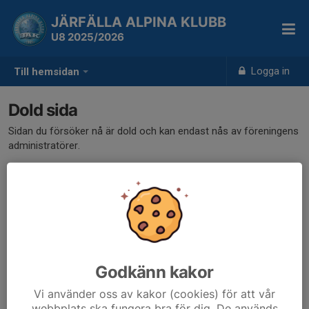
JÄRFÄLLA ALPINA KLUBB
U8 2025/2026
Logga in
Till hemsidan
Dold sida
Sidan du försöker nå är dold och kan endast nås av föreningens
administratörer.
Godkänn kakor
Vi använder oss av kakor (cookies) för att vår
webbplats ska fungera bra för dig. De används