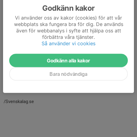
Godkänn kakor
Vi använder oss av kakor (cookies) för att vår
webbplats ska fungera bra för dig. De används
även för webbanalys i syfte att hjälpa oss att
förbättra våra tjänster.
Så använder vi cookies
Godkänn alla kakor
Här hamnar automatiskt de senaste nyheterna på hemsidan. För
Bara nödvändiga
att kunna börja administrera hemsidan loggar du in högst upp till
höger.
/Svenskalag.se