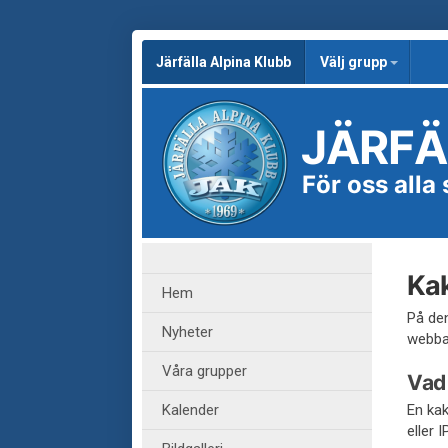
Järfälla Alpina Klubb
Välj grupp
JÄRFÄ
För oss alla
Kak
Hem
På den
Nyheter
webban
Våra grupper
Vad 
Kalender
En kak
eller 