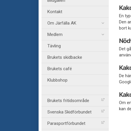
Bildgalleri
Kako
Kontakt
En typ
Den an
Om Järfälla AK
bort k
Medlem
Nöd
Tävling
Det gå
använd
Brukets skidbacke
Kako
Brukets café
De här
Klubbshop
Google
Kako
Brukets fritidsområde
Om en 
kan d
Svenska Skidförbundet
Parasportförbundet