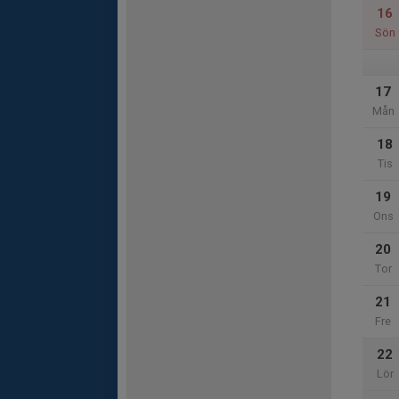
16
Sön
17
Mån
18
Tis
19
Ons
20
Tor
21
Fre
22
Lör