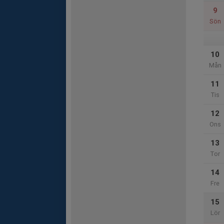
9
Sön
10
Mån
11
Tis
12
Ons
13
Tor
14
Fre
15
Lör