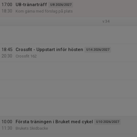
17:00
U8-tränarträff
U8 2026/2027
18:30
Kom gärna med förslag på plats
v.34
18:45
Crossfit - Uppstart inför hösten
U14 2026/2027
20:30
Crossfit 162
10:00
Första träningen i Bruket med cykel
U10 2026/2027
11:30
Brukets Skidbacke