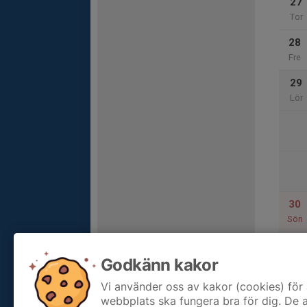
27
Tor
28
Fre
29
Lör
30
Sön
Godkänn kakor
31
Mån
Vi använder oss av kakor (cookies) för 
webbplats ska fungera bra för dig. De