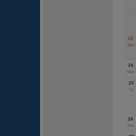
23
Sön
24
Mån
25
Tis
26
Ons