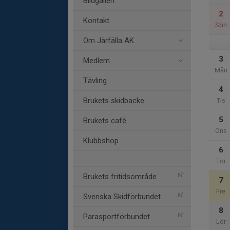
Bildgalleri
2
Kontakt
Sön
Om Järfälla AK
3
Medlem
Mån
Tävling
4
Brukets skidbacke
Tis
5
Brukets café
Ons
Klubbshop
6
Tor
Brukets fritidsområde
7
Fre
Svenska Skidförbundet
8
Parasportförbundet
Lör