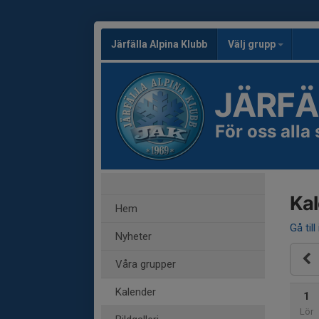
Järfälla Alpina Klubb
Välj grupp
JÄRFÄ
För oss alla
Ka
Hem
Gå till
Nyheter
Våra grupper
Kalender
1
Lör