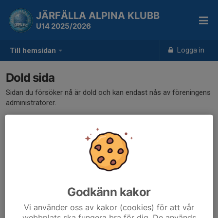
JÄRFÄLLA ALPINA KLUBB
U14 2025/2026
Logga in
Till hemsidan
Dold sida
Sidan du försöker nå är dold och kan endast nås av föreningens
administratörer.
Godkänn kakor
Vi använder oss av kakor (cookies) för att vår
webbplats ska fungera bra för dig. De används