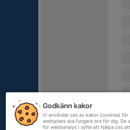
Godkänn kakor
Vi använder oss av kakor (cookies) för 
webbplats ska fungera bra för dig. De
för webbanalys i syfte att hjälpa oss at