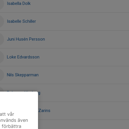
Isabella Dolk
Isabelle Schiller
Juni Husén Persson
Loke Edvardsson
Nils Skepparman
Rebecca Vimberg
Tuva Beckeman Zarins
att vår
 används även
t förbättra