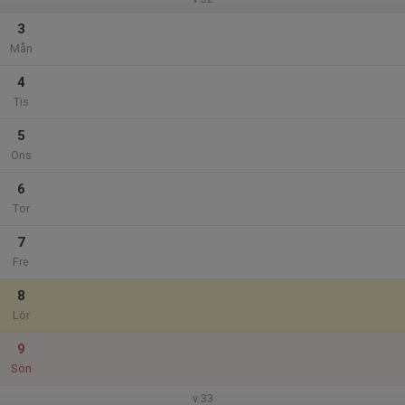
3
Mån
4
Tis
5
Ons
6
Tor
7
Fre
8
Lör
9
Sön
v.33