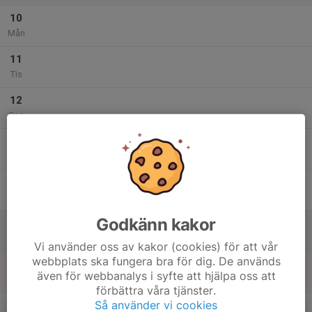
10
Mån
11
Tis
12
Ons
13
Tor
14
Fre
Godkänn kakor
15
Lör
Vi använder oss av kakor (cookies) för att vår
webbplats ska fungera bra för dig. De används
16
även för webbanalys i syfte att hjälpa oss att
Sön
förbättra våra tjänster.
v.34
Så använder vi cookies