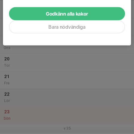
17
Mån
Godkänn alla kakor
18
Bara nödvändiga
Tis
19
Ons
20
Tor
21
Fre
22
Lör
23
Sön
v.35