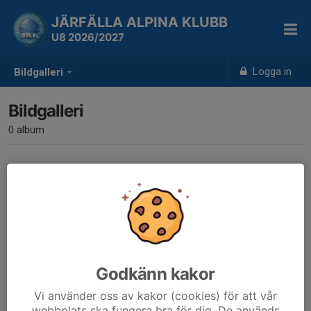
JÄRFÄLLA ALPINA KLUBB
U8 2026/2027
Logga in
Bildgalleri
Bildgalleri
0 album
Inga album skapade
Godkänn kakor
Vi använder oss av kakor (cookies) för att vår
webbplats ska fungera bra för dig. De används