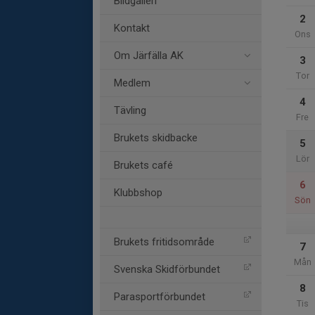
Bildgalleri
2
Kontakt
Ons
Om Järfälla AK
3
Tor
Medlem
4
Tävling
Fre
Brukets skidbacke
5
Lör
Brukets café
6
Klubbshop
Sön
Brukets fritidsområde
7
Mån
Svenska Skidförbundet
8
Parasportförbundet
Tis