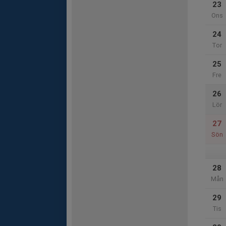
23
Ons
24
Tor
25
Fre
26
Lör
27
Sön
28
Mån
29
Tis