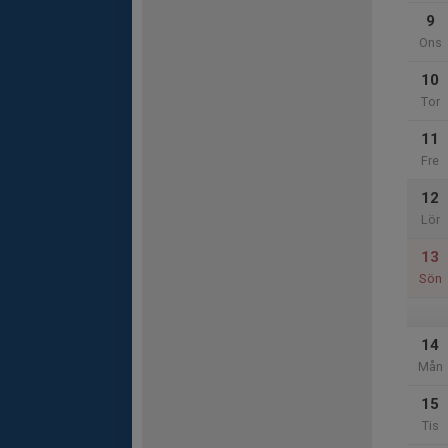
9
Ons
10
Tor
11
Fre
12
Lör
13
Sön
14
Mån
15
Tis