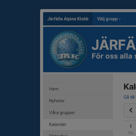
Järfälla Alpina Klubb
Välj grupp
JÄRFÄ
För oss alla
Ka
Hem
Gå till
Nyheter
Våra grupper
Kalender
1
Tis