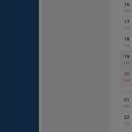
16
Ons
17
Tor
18
Fre
19
Lör
20
Sön
21
Mån
22
Tis