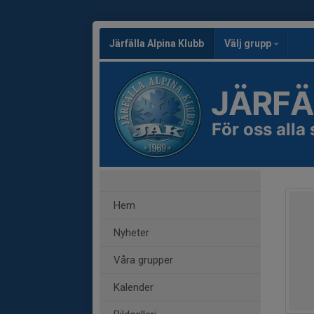
Järfälla Alpina Klubb
Välj grupp
JÄRFÄ
För oss alla
Hem
Nyheter
Våra grupper
Kalender