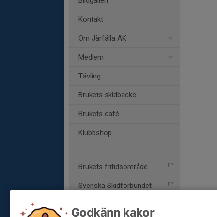
Bildgalleri
Kontakt
Om Järfälla AK
Medlem
Tävling
Brukets skidbacke
Brukets café
Klubbshop
Brukets fritidsområde
Svenska Skidförbundet
Parasportförbundet
Godkänn kakor