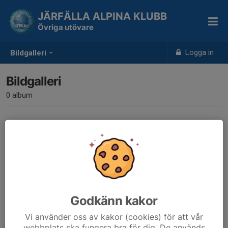
JÄRFÄLLA ALPINA KLUBB
Övriga utövare
Logga in
Bildgalleri
Bildgalleri
0 album
Inga album skapade
Godkänn kakor
Vi använder oss av kakor (cookies) för att vår
webbplats ska fungera bra för dig. De används